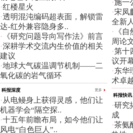
·
施一
·
红楼星火
·
宋凤
·
透明混沌编码超表面，解锁雷
全新
达-红外兼容隐身多..
·
《自然
·
《研究问题导向写作法》前言
周论
·
深耕学术交流内生价值的相关
·
第十
建议
议开
·
地球大气碳温调节机制——二
·
东华
氧化碳的岩气循环
术卓
科报深度
更多
科报快讯
·
从电鳗身上获得灵感，他们让
·
研究
机器学会“隔空探..
成
·
十五年前瞻布局，如今他们让
·
茶氨
风电“白色巨人”..