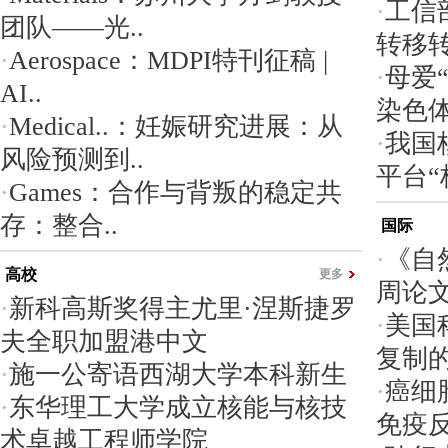
·
工信
团队——光..
转移转
·
Aerospace：MDPI特刊征稿 |
·
母爱
AI..
染色体
·
Medical..：妊娠研究进展：从
·
我国
风险预测到..
平台“
·
Games：合作与背叛的稳定共
存：整合..
国际
·
《自然
高校
更多
周论
·
新科高斯奖得主尤里·涅斯捷罗
·
美国
夫全职加盟港中文
复制
·
施一公寄语西湖大学本科新生
·
癌细
·
东华理工大学成立核能与核技
免疫
术卓越工程师学院