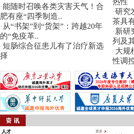
热性
·
能随时召唤各类灾害天气！合
·
研究
肥有座“四季制造..
茶具
·
从“书架”到“货架”：跨越20年
·
新研
的“免疫革..
列及其
·
短肠综合征患儿有了治疗新选
·
大规
择
性调控
人才
更多