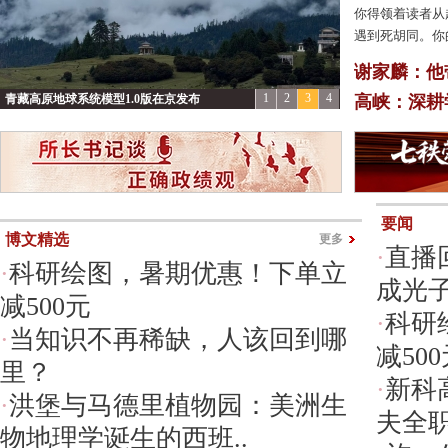
你得领着读者从
遇到死胡同。你
谢家麟：他
1
2
3
4
青藏高原地球系统模型1.0版在京发布
高峡：深耕
要闻
博文精选
更多
·
直播
·
科研绘图，暑期优惠！下单立
成光
减500元
·
科研
·
当知识不再稀缺，人该回到哪
减50
里？
·
新科
·
洪堡与马德里植物园：美洲生
夫全
物地理学诞生的西班..