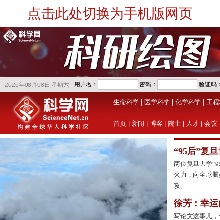
点击此处切换为手机版网页
生命科学
|
医学科学
|
化学科学
|
工程
首页
|
新闻
|
博客
|
院士
|
人才
|
会议
“95后”复
两位复旦大学“
火力，向全球脑
攻。
徐芳：幸运
写论文这事儿，