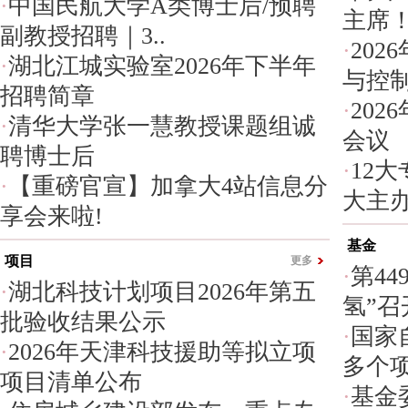
·
中国民航大学A类博士后/预聘
主席！
副教授招聘｜3..
·
202
·
湖北江城实验室2026年下半年
与控制
招聘简章
·
202
·
清华大学张一慧教授课题组诚
会议
聘博士后
·
12
·
【重磅官宣】加拿大4站信息分
大主办
享会来啦!
基金
项目
更多
·
第4
·
湖北科技计划项目2026年第五
氢”召
批验收结果公示
·
国家
·
2026年天津科技援助等拟立项
多个
项目清单公布
·
基金