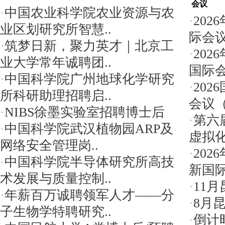
会议
·
中国农业科学院农业资源与农
·
202
业区划研究所智慧..
际会议（
·
筑梦日新，聚力英才｜北京工
·
20
业大学常年诚聘团..
国际会
·
中国科学院广州地球化学研究
·
20
所科研助理招聘启..
会议（I
·
NIBS徐墨实验室招聘博士后
·
第六
·
中国科学院武汉植物园ARP及
虚拟化
网络安全管理岗..
·
202
·
中国科学院半导体研究所高技
新国际会
术发展与质量控制..
·
11
·
年薪百万诚聘领军人才——分
·
8月
子生物学特聘研究..
·
倒计