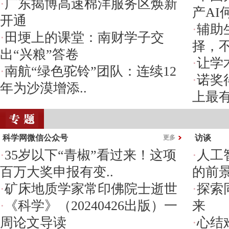
·
广东揭博高速棉洋服务区焕新
产AI
开通
·
辅助
·
田埂上的课堂：南财学子交
择，
出“兴粮”答卷
·
让学
·
南航“绿色驼铃”团队：连续12
·
诺奖
年为沙漠增添..
上最
科学网微信公众号
访谈
更多
·
35岁以下“青椒”看过来！这项
·
人工
百万大奖申报有变..
的前
·
矿床地质学家常印佛院士逝世
·
探索
·
《科学》（20240426出版）一
来
周论文导读
·
心结