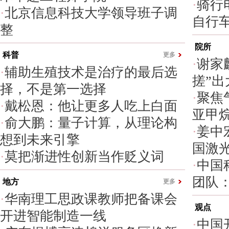
·
骑行
·
北京信息科技大学领导班子调
自行
整
院所
科普
更多
·
谢家
·
辅助生殖技术是治疗的最后选
搓”出
择，不是第一选择
·
聚焦
·
戴松恩：他让更多人吃上白面
亚甲烷
·
俞大鹏：量子计算，从理论构
·
姜中
想到未来引擎
国激光
·
莫把渐进性创新当作贬义词
·
中国
团队：
地方
更多
·
华南理工思政课教师把备课会
观点
开进智能制造一线
·
中国