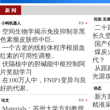
视频·直
小柯机器人
更多
·
二十
·
空间生物学揭示免疫抑制非黑
长久
色素瘤皮肤癌中巨..
·
国产
·
一个古老的线粒体程序根据血
·
煤炭
红素的可用性调整..
代？
·
伏隔核中的胆碱能中枢控制阿
·
从跟
片奖励学习
光源
·
在100万人中，FNIP1变异与良
好的代谢..
动态
·
新方
论文
更多
精准
·
Materials：苏州大学方剑教授