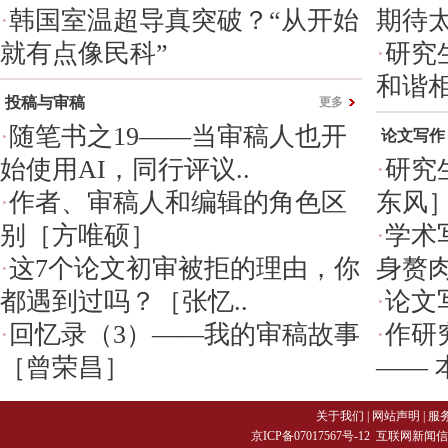
·
韩国室温超导真突破？“从开始
期待
就有点像民科”
·
研究
和谐相
投稿与审稿
更多
·
随笔书之19——当审稿人也开
论文写作
始使用AI，同行评议..
·
研究
·
作者、审稿人和编辑的角色区
东风
别［方唯硕］
·
学术
·
这7个论文初审被拒的理由，你
身赘肉
都遇到过吗？［张忆..
·
论文
·
回忆录（3）——我的审稿故事
·
作研
［曾荣昌］
—— 
关于我们
|
网站声明
|
服
京ICP备07017567号-12
互联网新闻信息服务